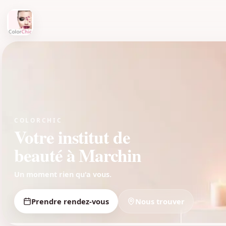
COLORCHIC
Votre institut de
beauté à Marchin
Un moment rien qu'a vous.
Prendre rendez-vous
Nous trouver