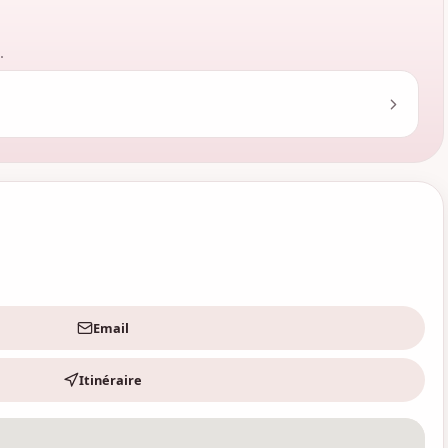
.
Email
Itinéraire